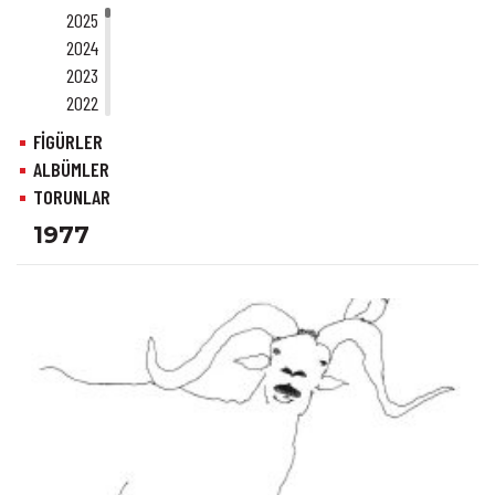
2025
2024
2023
2022
2021
FİGÜRLER
2020
ALBÜMLER
2019
TORUNLAR
2018
1977
2017
2016
2015
2014
2013
2012
2011
2010
2009
2008