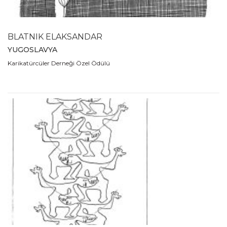
1989
1988
1980
BLATNIK ELAKSANDAR
1979
YUGOSLAVYA
1978
Karikatürcüler Derneği Özel Ödülü
1977
1976
1975
1974