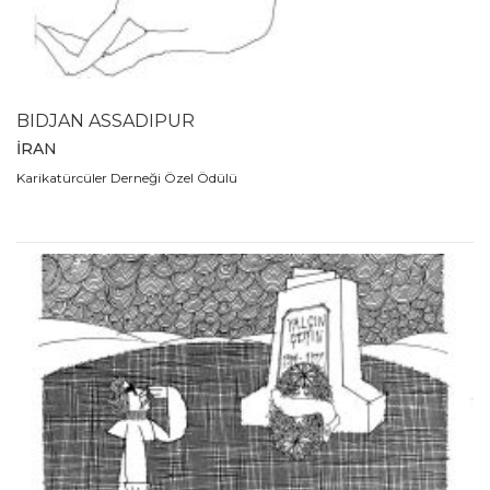
2007
2006
2005
2004
BIDJAN ASSADIPUR
2003
İRAN
2002
Karikatürcüler Derneği Özel Ödülü
2001
2000
1999
1998
1997
1996
1995
1994
1993
1992
1991
1990