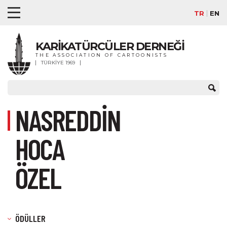
TR
EN
KARİKATÜRCÜLER DERNEĞİ
THE ASSOCIATION OF CARTOONISTS
TÜRKİYE 1969
NASREDDİN
HOCA
ÖZEL
ÖDÜLLER