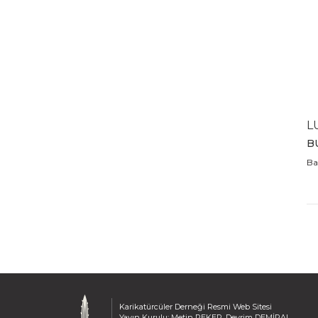
2011
2010
2009
2008
2007
2006
2005
L
2004
B
2003
Ba
2002
2001
2000
1999
1998
1997
1996
1995
1994
Karikatürcüler Derneği Resmi Web Sitesi
Yayın Kurulu: Metin PEKER, Devrim DEMİRAL,