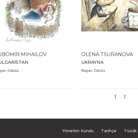
UBOMIR MIHAILOV
OLENA TSURANOVA
ULGARİSTAN
UKRAYNA
şarı Ödülü
Başarı Ödülü
1
2
Yönetim Kurulu
Tarihçe
Tüzük