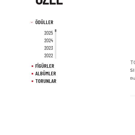
ÖDÜLLER
2025
2024
2023
2022
2021
T
FİGÜRLER
2020
S
ALBÜMLER
2019
Bü
TORUNLAR
2018
2017
2016
2015
2014
2013
2012