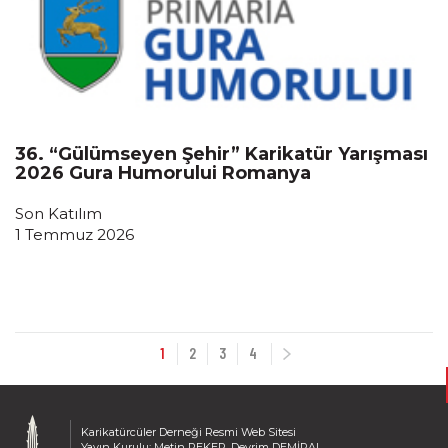
36. “Gülümseyen Şehir” Karikatür Yarışması
2026 Gura Humorului Romanya
Son Katılım
1 Temmuz 2026
1
2
3
4
Karikatürcüler Derneği Resmi Web Sitesi
Yayın Kurulu: Metin PEKER, Devrim DEMİRAL,