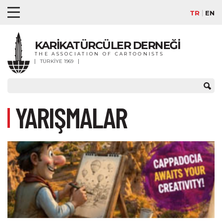
TR
EN
KARİKATÜRCÜLER DERNEĞİ
THE ASSOCIATION OF CARTOONISTS
TÜRKİYE 1969
YARIŞMALAR