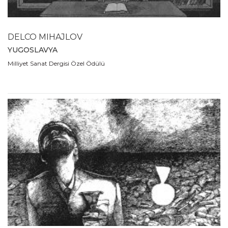
1989
1988
1980
DELCO MIHAJLOV
1979
YUGOSLAVYA
1978
Milliyet Sanat Dergisi Özel Ödülü
1977
1976
1975
1974