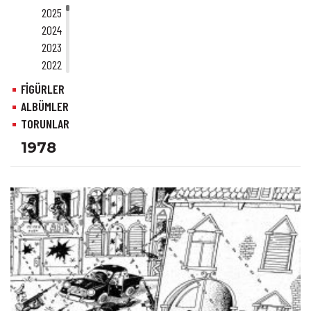
2025
2024
2023
2022
2021
FİGÜRLER
2020
ALBÜMLER
2019
TORUNLAR
2018
1978
2017
2016
2015
2014
2013
2012
2011
2010
2009
2008