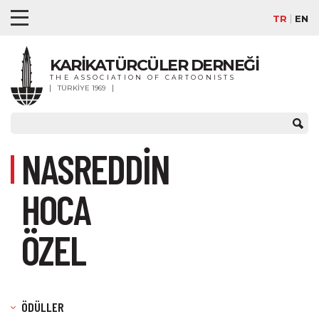
TR
EN
KARİKATÜRCÜLER DERNEĞİ
THE ASSOCIATION OF CARTOONISTS
TÜRKİYE 1969
NASREDDİN
HOCA
ÖZEL
ÖDÜLLER