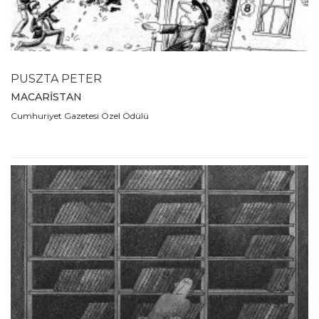
2007
2006
2005
2004
PUSZTA PETER
2003
MACARİSTAN
2002
Cumhuriyet Gazetesi Özel Ödülü
2001
2000
1999
1998
1997
1996
1995
1994
1993
1992
1991
1990