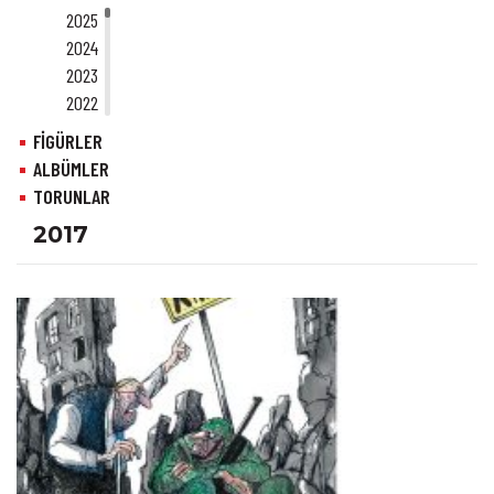
2025
2024
2023
2022
2021
FİGÜRLER
2020
ALBÜMLER
2019
TORUNLAR
2018
2017
2017
2016
2015
2014
2013
2012
2011
2010
2009
2008