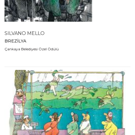
2007
2006
2005
2004
SILVANO MELLO
2003
BREZİLYA
2002
Çankaya Belediyesi Özel Ödülü
2001
2000
1999
1998
1997
1996
1995
1994
1993
1992
1991
1990