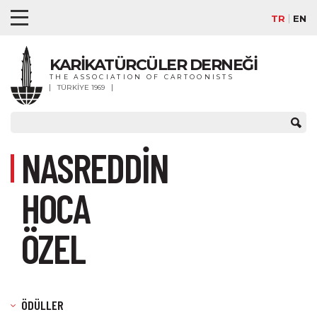
TR
EN
KARİKATÜRCÜLER DERNEĞİ
THE ASSOCIATION OF CARTOONISTS
TÜRKİYE 1969
NASREDDİN
HOCA
ÖZEL
ÖDÜLLER