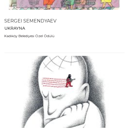
1989
1988
1980
SERGEI SEMENDYAEV
1979
UKRAYNA
1978
Kadıköy Belediyesi Özel Ödülü
1977
1976
1975
1974