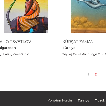
VAILO TSVETKOV
KÜRŞAT ZAMAN
lgaristan
Türkiye
ç Holding Özel Ödülü
Tüpraş Genel Müdürlüğü Özel 
1
2
Yönetim Kurulu
Tarihçe
Tüzük