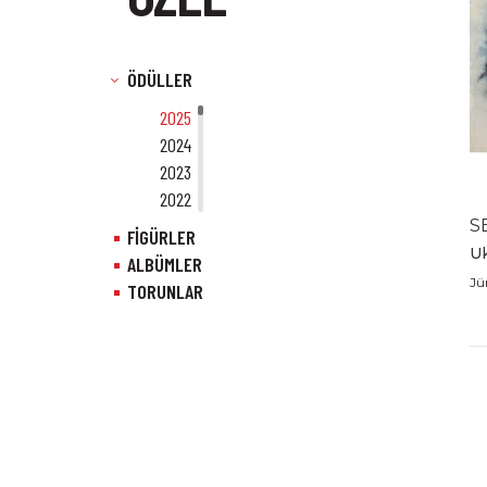
ÖDÜLLER
2025
2024
2023
2022
2021
S
FİGÜRLER
2020
U
ALBÜMLER
2019
Jü
TORUNLAR
2018
2017
2016
2015
2014
2013
2012