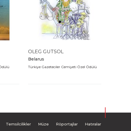
OLEG GUTSOL
Belarus
Ödülü
Türkiye Gazeteciler Cemiyeti Özel Ödülü
Temsilcilikler
Müze
Röportajlar
Hatıralar