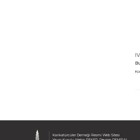
2011
2010
2009
2008
2007
2006
2005
I
2004
Bu
2003
Ko
2002
2001
2000
1999
1998
1997
1996
1995
1994
Karikatürcüler Derneği Resmi Web Sitesi
Yayın Kurulu: Metin PEKER, Devrim DEMİRAL,