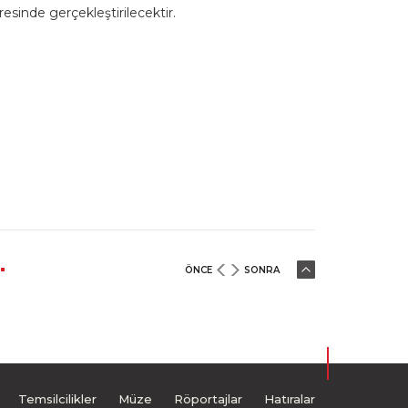
inde gerçekleştirilecektir.
ÖNCE
SONRA
Temsilcilikler
Müze
Röportajlar
Hatıralar