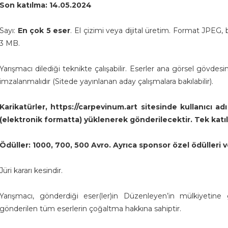
Son katılma: 14.05.2024
Sayı:
En çok 5 eser
. El çizimi veya dijital üretim. Format JPEG
3 MB.
Yarışmacı dilediği teknikte çalışabilir. Eserler ana görsel gövdes
imzalanmalıdır (Sitede yayınlanan aday çalışmalara bakılabilir).
Karikatürler, https://carpevinum.art sitesinde kullanıcı ad
(elektronik formatta) yüklenerek gönderilecektir. Tek katı
Ödüller: 1000, 700, 500 Avro. Ayrıca sponsor özel ödülleri ve
Jüri kararı kesindir.
Yarışmacı, gönderdiği eser(ler)in Düzenleyen’in mülkiyetine
gönderilen tüm eserlerin çoğaltma hakkına sahiptir.