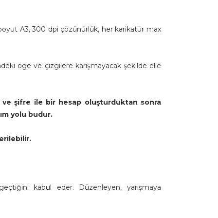
, boyut A3, 300 dpi çözünürlük, her karikatür max
indeki öge ve çizgilere karışmayacak şekilde elle
ı ve şifre ile bir hesap oluşturduktan sonra
lım yolu budur.
rilebilir.
 geçtiğini kabul eder. Düzenleyen, yarışmaya