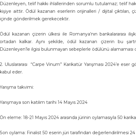
Düzenleyen, telif hakkı ihlallerinden sorumlu tutulamaz; telif 
kişiye aittir. Ödül kazanan eserlerin orijinalleri / dijital çıktıla
içinde gönderilmek gerekecektir.
Ödül kazanan çizerin ülkesi ile Romanya’nın bankalararası ili
ortadan kalkar. Aynı şekilde, ödül kazanan çizerin bu şar
Düzenleyen’le ilgisi bulunmayan sebeplerle ödülünü alamamas
2. Uluslararası “Carpe Vinum” Karikatür Yarışması 2024’e eser gönd
kabul eder.
Yarışma takvimi:
Yarışmaya son katılım tarihi 14 Mayıs 2024
Ön eleme: 18-21 Mayıs 2024 arasında jürinin oylamasıyla 50 karikatü
Son oylama: Finalist 50 eserin jüri tarafından değerlendirilmesi 24