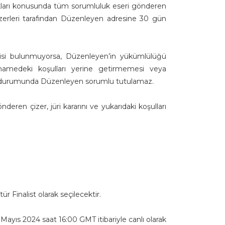
hakları konusunda tüm sorumluluk eseri gönderen
rı, çizerleri tarafından Düzenleyen adresine 30 gün
şkisi bulunmuyorsa, Düzenleyen’in yükümlülüğü
tnamedeki koşulları yerine getirmemesi veya
ı durumunda Düzenleyen sorumlu tutulamaz.
eren çizer, jüri kararını ve yukarıdaki koşulları
r Finalist olarak seçilecektir.
 Mayıs 2024 saat 16:00 GMT itibariyle canlı olarak