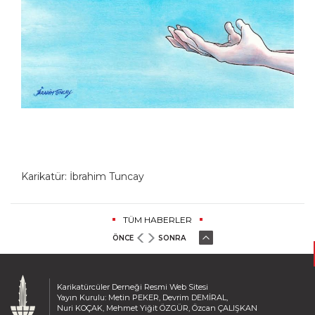
Karikatür: İbrahim Tuncay
TÜM HABERLER
ÖNCE
SONRA
Karikatürcüler Derneği Resmi Web Sitesi
Yayın Kurulu: Metin PEKER, Devrim DEMİRAL,
Nuri KOÇAK, Mehmet Yiğit ÖZGÜR, Özcan ÇALIŞKAN