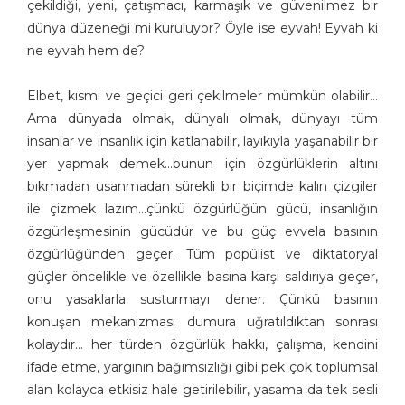
çekildiği, yeni, çatışmacı, karmaşık ve güvenilmez bir
dünya düzeneği mi kuruluyor? Öyle ise eyvah! Eyvah ki
ne eyvah hem de?
Elbet, kısmi ve geçici geri çekilmeler mümkün olabilir…
Ama dünyada olmak, dünyalı olmak, dünyayı tüm
insanlar ve insanlık için katlanabilir, layıkıyla yaşanabilir bir
yer yapmak demek…bunun için özgürlüklerin altını
bıkmadan usanmadan sürekli bir biçimde kalın çizgiler
ile çizmek lazım…çünkü özgürlüğün gücü, insanlığın
özgürleşmesinin gücüdür ve bu güç evvela basının
özgürlüğünden geçer. Tüm popülist ve diktatoryal
güçler öncelikle ve özellikle basına karşı saldırıya geçer,
onu yasaklarla susturmayı dener. Çünkü basının
konuşan mekanizması dumura uğratıldıktan sonrası
kolaydır… her türden özgürlük hakkı, çalışma, kendini
ifade etme, yargının bağımsızlığı gibi pek çok toplumsal
alan kolayca etkisiz hale getirilebilir, yasama da tek sesli