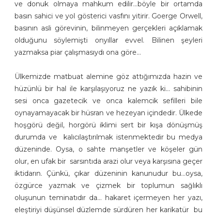
ve donuk olmaya mahkum edilir…böyle bir ortamda
basın sahici ve yol gösterici vasfını yitirir. Goerge Orwell,
basının asli görevinin, bilinmeyen gerçekleri açıklamak
olduğunu söylemişti onyıllar evvel. Bilinen şeyleri
yazmaksa piar çalışmasıydı ona göre…
Ülkemizde matbuat alemine göz attığımızda hazin ve
hüzünlü bir hal ile karşılaşıyoruz ne yazık ki… sahibinin
sesi onca gazetecik ve onca kalemcik sefilleri bile
oynayamayacak bir hüsran ve hezeyan içindedir. Ülkede
hoşgörü değil, horgörü iklimi sert bir kışa dönüşmüş
durumda ve kalıcılaştırılmak istenmektedir bu medya
düzeninde. Oysa, o sahte manşetler ve köşeler gün
olur, en ufak bir sarsıntıda arazi olur veya karşısına geçer
iktidarın. Çünkü, çıkar düzeninin kanunudur bu…oysa,
özgürce yazmak ve çizmek bir toplumun sağlıklı
oluşunun teminatıdır da… hakaret içermeyen her yazı,
eleştiriyi düşünsel düzlemde sürdüren her karikatür bu