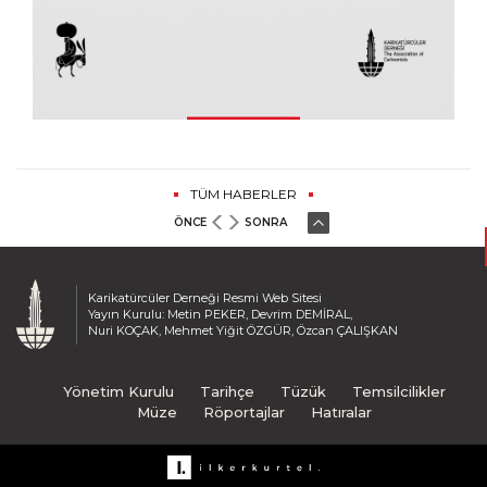
TÜM HABERLER
ÖNCE
SONRA
Karikatürcüler Derneği Resmi Web Sitesi
Yayın Kurulu: Metin PEKER, Devrim DEMİRAL,
Nuri KOÇAK, Mehmet Yiğit ÖZGÜR, Özcan ÇALIŞKAN
Yönetim Kurulu
Tarihçe
Tüzük
Temsilcilikler
Müze
Röportajlar
Hatıralar