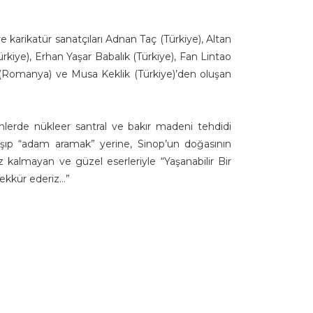
ve karikatür sanatçıları Adnan Taç (Türkiye), Altan
rkiye), Erhan Yaşar Babalık (Türkiye), Fan Lintao
cu (Romanya) ve Musa Keklik (Türkiye)’den oluşan
lerde nükleer santral ve bakır madeni tehdidi
aşıp “adam aramak” yerine, Sinop’un doğasının
z kalmayan ve güzel eserleriyle “Yaşanabilir Bir
ekkür ederiz…”