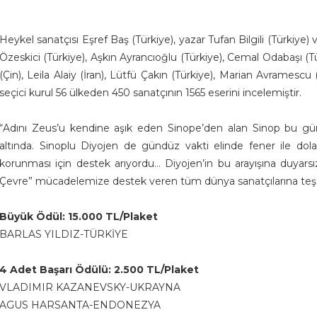
Heykel sanatçısı Eşref Baş (Türkiye), yazar Tufan Bilgili (Türkiye) 
Özeskici (Türkiye), Aşkın Ayrancıoğlu (Türkiye), Cemal Odabaşı (Tü
(Çin), Leila Alaiy (İran), Lütfü Çakın (Türkiye), Marian Avrames
seçici kurul 56 ülkeden 450 sanatçının 1565 eserini incelemiştir.
“Adını Zeus’u kendine aşık eden Sinope’den alan Sinop bu gün
altında. Sinoplu Diyojen de gündüz vakti elinde fener ile dol
korunması için destek arıyordu… Diyojen’in bu arayışına duyarsı
Çevre” mücadelemize destek veren tüm dünya sanatçılarına teş
Büyük Ödül: 15.000 TL/Plaket
BARLAS YILDIZ-TÜRKİYE
4 Adet Başarı Ödülü: 2.500 TL/Plaket
VLADIMIR KAZANEVSKY-UKRAYNA
AGUS HARSANTA-ENDONEZYA