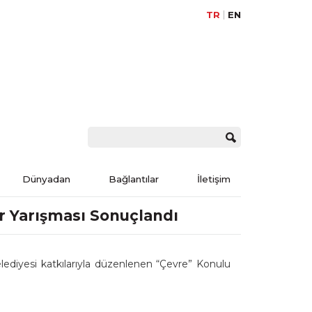
TR
EN
Dünyadan
Bağlantılar
İletişim
ür Yarışması Sonuçlandı
elediyesi katkılarıyla düzenlenen “Çevre” Konulu