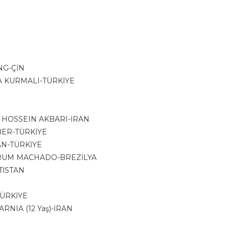
ANG-ÇİN
TAFA KURMALI-TÜRKİYE
AD HOSSEIN AKBARI-İRAN
EBER-TÜRKİYE
KAN-TÜRKİYE
A BRUM MACHADO-BREZİLYA
TİSTAN
-TÜRKİYE
FARNIA (12 Yaş)-İRAN