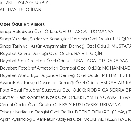
ŞEVKET YALAZ-TÜRKİYE
ALI RASTROO-İRAN
Özel Ödüller: Plaket
Sinop Belediyesi Özel Ödülü: GELU PASCAL-ROMANYA
Sinop Yazarlar, Şairler ve Sanatçılar Derneği Özel Ödülü: LIU QI
Sinop Tarih ve Kültür Araştırmaları Derneği Özel Ödülü: MUS
Boyabat Çevre Derneği Özel Ödülü: BA BILIG-ÇİN
Boyabat Sesi Gazetesi Özel Ödülü: LUKA LAGATOR-KARADAĞ
Boyabat Fotoğraf Amatörleri Derneği Özel Ödülü: MOHAMM
Boyabat Atatürkçü Düşünce Derneği Özel Ödülü: MEHMET Z
Ayancık Atatürkçü Düşünce Derneği Özel Ödülü: EMRAH ARI
Foto Resul Fotoğraf Stüdyosu Özel Ödülü: RODRIGA SERR
Cevher Plastik-Ahmet Kızek Özel Ödülü: DAMIR NOVAK-HIRVA
Cemal Önder Özel Ödülü: OLEKSIY KUSTOVSKY-UKRAYNA
Tebeşir Karikatür Dergisi Özel Ödülü: DEFNE DEMİRCİ (11 YAŞ)
Aşkın Ayrancıoğlu Karikatür Atölyesi Özel Ödülü: ALIREZA RAD