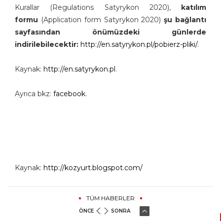
Kurallar (Regulations Satyrykon 2020),
katılım
formu
(Application form Satyrykon 2020)
şu bağlantı
sayfasından önümüzdeki günlerde
indirilebilecektir:
http://en.satyrykon.pl/pobierz-pliki/
.
Kaynak:
http://en.satyrykon.pl
.
Ayrıca bkz:
facebook
.
Kaynak:
http://kozyurt.blogspot.com/
TÜM HABERLER
ÖNCE
SONRA