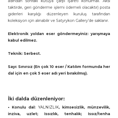
adından sonraki kutuya çarpı işareti konulmalı. Aksi
taktirde, geri gönderme işlemi ödemeli olacaktır) posta
giderleri karşılığı düzenleyen kuruluş tarafından
koleksiyon için alınabilir ve Satyrykon Gallery’de saklanır.
Elektronik yoldan eser göndermeyiniz: yarışmaya
kabul edilmez.
Teknik: Serbest.
Sayı: Sınırsız (En çok 10 eser / Katılım formunda her
dal için en çok 5 eser adı yeri bırakılmış).
İki dalda düzenleniyor:
• Konulu dal:
YALNIZLIK
, kimsesizlik, münzevilik,
inziva, uzlet; Issızlık, tenhalık; Issız/tenha