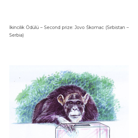
İkincilik Ödülü – Second prize: Jovo Škomac (Sırbistan –
Sеrbia)