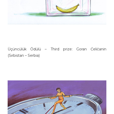
Üçüncülük Ödülü – Third prize: Goran Ćeličanin
(Sırbistan – Sеrbia)