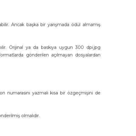
abilir. Ancak başka bir yarışmada ödül almamış
bilir. Orijinal ya da baskıya uygun 300 dpi.jpg
 formatlarda gönderilen açılmayan dosyalardan
lefon numarasını yazmalı kısa bir özgeçmişini de
nderilmiş olmalıdır.