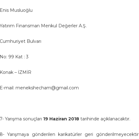
Enis Musluoğlu
Yatırım Finansman Menkul Değerler A.Ş.
Cumhuriyet Bulvarı
No: 99 Kat : 3
Konak – İZMİR
E-mail: menekshecham@gmail.com
7- Yarışma sonuçları
19 Haziran 2018
tarihinde açıklanacaktır.
8- Yarışmaya gönderilen karikatürler geri gönderilmeyecekti