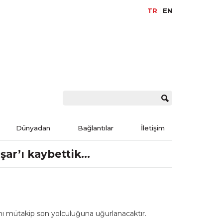
TR
EN
Dünyadan
Bağlantılar
İletişim
ar’ı kaybettik…
nı mütakip son yolculuğuna uğurlanacaktır.