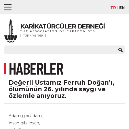
TR
EN
KARİKATÜRCÜLER DERNEĞİ
THE ASSOCIATION OF CARTOONISTS
TÜRKİYE 1969
HABERLER
Değerli Ustamız Ferruh Doğan’ı,
ölümünün 26. yılında saygı ve
özlemle anıyoruz.
Adam gibi adam,
İnsan gibi insan,