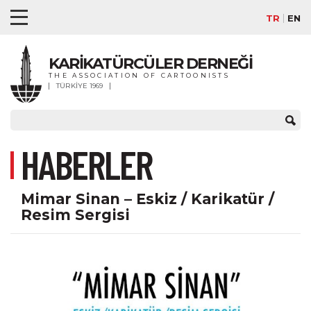
TR
EN
KARİKATÜRCÜLER DERNEĞİ
THE ASSOCIATION OF CARTOONISTS
TÜRKİYE 1969
HABERLER
Mimar Sinan – Eskiz / Karikatür /
Resim Sergisi