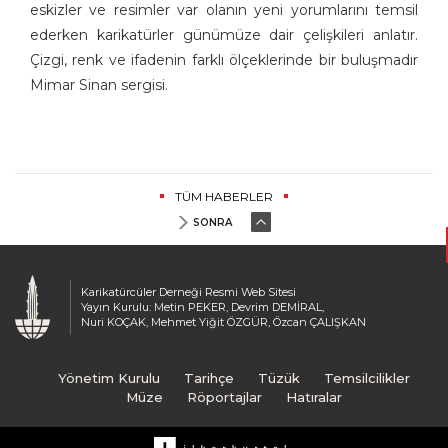
eskizler ve resimler var olanın yeni yorumlarını temsil
ederken karikatürler günümüze dair çelişkileri anlatır.
Çizgi, renk ve ifadenin farklı ölçeklerinde bir buluşmadır
Mimar Sinan sergisi.
TÜM HABERLER
SONRA
Karikatürcüler Derneği Resmi Web Sitesi
Yayın Kurulu: Metin PEKER, Devrim DEMİRAL,
Nuri KOÇAK, Mehmet Yiğit ÖZGÜR, Özcan ÇALIŞKAN
Yönetim Kurulu
Tarihçe
Tüzük
Temsilcilikler
Müze
Röportajlar
Hatıralar