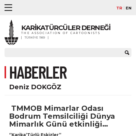
TR
EN
KARİKATÜRCÜLER DERNEĞİ
THE ASSOCIATION OF CARTOONISTS
TÜRKİYE 1969
HABERLER
Deniz DOKGÖZ
TMMOB Mimarlar Odası
Bodrum Temsilciliği Dünya
Mimarlık Günü etkinliği…
‘’Karika’Türlü Eskizler’’