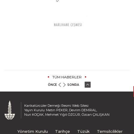
TÜM HABERLER
ÖNCE
SONRA
Karikatürcüler Derneği Resmi Web Sitesi
Yayın Kurulu: Metin PEKER, Devrim DEMİRAL,
Nuri KOÇAK, Mehmet Yiğit ÖZGÜR, Özcan ÇALIŞKAN
Yönetim Kurulu
Tarihçe
Tüzük
Temsilcilikler