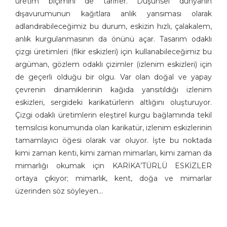
üretim biçimini de tarifler. Düşünsel dünyanın
dışavurumunun kağıtlara anlık yansıması olarak
adlandırabileceğimiz bu durum, eskizin hızlı, çalakalem,
anlık kurgulanmasının da önünü açar. Tasarım odaklı
çizgi üretimleri (fikir eskizleri) için kullanabileceğimiz bu
argüman, gözlem odaklı çizimler (izlenim eskizleri) için
de geçerli olduğu bir olgu. Var olan doğal ve yapay
çevrenin dinamiklerinin kağıda yansıtıldığı izlenim
eskizleri, sergideki karikatürlerin altlığını oluşturuyor.
Çizgi odaklı üretimlerin eleştirel kurgu bağlamında tekil
temsilcisi konumunda olan karikatür, izlenim eskizlerinin
tamamlayıcı öğesi olarak var oluyor. İşte bu noktada
kimi zaman kenti, kimi zaman mimarları, kimi zaman da
mimarlığı okumak için KARİKA’TÜRLÜ ESKİZLER
ortaya çıkıyor; mimarlık, kent, doğa ve mimarlar
üzerinden söz söyleyen…