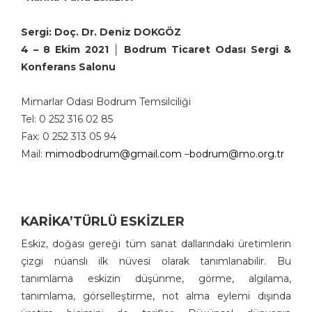
Sergi: Doç. Dr. Deniz DOKGÖZ
4 – 8 Ekim 2021 │ Bodrum Ticaret Odası Sergi &
Konferans Salonu
Mimarlar Odası Bodrum Temsilciliği
Tel: 0 252 316 02 85
Fax: 0 252 313 05 94
Mail:
mimodbodrum@gmail.com
–
bodrum@mo.org.tr
KARİKA’TÜRLÜ ESKİZLER
Eskiz, doğası gereği tüm sanat dallarındaki üretimlerin
çizgi nüanslı ilk nüvesi olarak tanımlanabilir. Bu
tanımlama eskizin düşünme, görme, algılama,
tanımlama, görselleştirme, not alma eylemi dışında