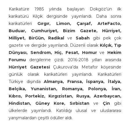
Karikatüre 1985 yılında başlayan Dokgöz’ün ilk
karikatürü Kılçık dergisinde yayınlandı. Daha sonra
karikatürleri
Gırgır, Limon, Çarşaf, ArteFacto,
Buduar, Cumhuriyet, Bizim Gazete, Hürriyet,
Milliyet, BirGün, Radikal
ve
Sabah
gibi pek çok
gazete ve dergide yayınlandı. Düzenli olarak
Kılçık, Tıp
Dünyası, Sendrom, Hiç, Fesat, Homur
ve
Hekim
Forumu
dergilerine çizdi. 2016-2018 yılları arasında
Hürriyet Gazetesi
Çukurova’da Metafor köşesinde
günlük olarak karikatürleri yayınlandı. Karikatürleri
Türkiye dışında
Almanya, Fransa, İspanya, İtalya,
Belçika, Yunanistan, Romanya, Polonya, İran,
Kıbrıs, Portekiz, Kırgızistan, Rusya, Azerbaycan,
Hindistan, Güney Kore, Sırbistan
ve
Çin
gibi
ülkelerde yayınlandı. Katıldığı ulusal ve uluslararası
yarışmalardan çeşitli ödüller aldı.