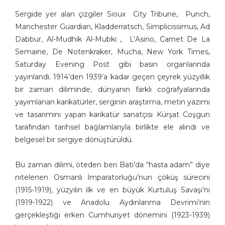
Sergide yer alan çizgiler Sioux City Tribune, Punch,
Manchester Guardian, Kladderratsch, Simplicissimus, Ad
Dabbur, Al-Mudhik Al-Mubki , L’Asino, Carnet De La
Semaine, De Notenkraker, Mucha, New York Times,
Saturday Evening Post gibi basın organlarında
yayınlandı. 1914’den 1939’a kadar geçen çeyrek yüzyıllık
bir zaman diliminde, dünyanın farklı coğrafyalarında
yayımlanan karikatürler, serginin araştırma, metin yazımı
ve tasarımını yapan karikatür sanatçısı Kürşat Coşgun
tarafından tarihsel bağlamlarıyla birlikte ele alındı ve
belgesel bir sergiye dönüştürüldü.
Bu zaman dilimi, öteden beri Batı’da “hasta adam” diye
nitelenen Osmanlı İmparatorluğu’nun çöküş sürecini
(1915-1919), yüzyılın ilk ve en büyük Kurtuluş Savaşı’nı
(1919-1922) ve Anadolu Aydınlanma Devrimi’nin
gerçekleştiği erken Cumhuriyet dönemini (1923-1939)