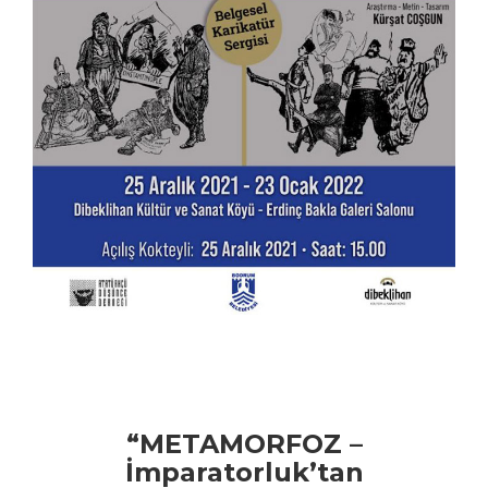
“METAMORFOZ –
İmparatorluk’tan