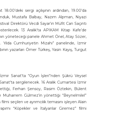
 18.00’deki sergi açılışının ardından, 19.00’da
Konduk, Mustafa Balbay, Nazım Alpman, Niyazi
tival Direktörü Vecdi Sayar’ın Müfit Can Saçıntı
gösterilecek. 13 Aralık’ta APİKAM Kitap Kafe’de
’nın yöneteceği panele Ahmet Önel, Atay Sözer,
. Yılda Cumhuriyetin Mizahı” panelinde, İzmir
bının yazarları Ömer Türkeş, Yasin Kayış, Turgut
İzmir Sanat’ta “Oyun İşleri”nden Şükrü Veysel
Sanat’ta sergilenecek. 16 Aralık Cumartesi İzmir
nettiği, Ferhan Şensoy, Rasim Öztekin, Bülent
 ve Muharrem Gülmez’in yönettiği “Beynelmilel”
 filmi seçilen ve ayrımcılık temasını işleyen Alain
yapımı “Köpekler ve İtalyanlar Giremez” filmi