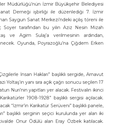
ler Müdürlüğü’nün İzmir Büyükşehir Belediyesi
nat Derneği işbirliği ile düzenlediği 7. İzmir
nan Saygun Sanat Merkezi’ndeki açılış töreni ile
 Soyer tarafından bu yılın Aziz Nesin Mizah
taş ve Agim Sulaj’a verilmesinin ardından,
lenecek. Oyunda, Poyrazoğlu’na Çiğdem Erken
gilerle İnsan Hakları” başlıklı sergide, Arnavut
yazi Yoltaş’ın yanı sıra açık çağrı sonucu seçilen 17
un Nuri’nin yapıtları yer alacak. Festivalin ikinci
rikatürler 1908-1928” başlıklı sergisi açılacak.
cak “İzmir’in Karikatür Serüveni” başlıklı panele,
rı” başlıklı serginin seçici kurulunda yer alan iki
stivalde Onur Ödülü alan Eray Özbek katılacak.