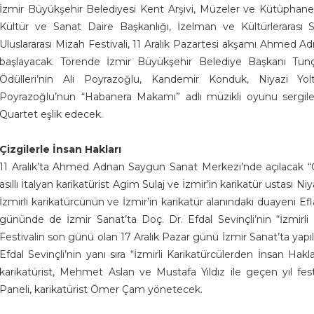
İzmir Büyükşehir Belediyesi Kent Arşivi, Müzeler ve Kütüphane
Kültür ve Sanat Daire Başkanlığı, İzelman ve Kültürlerarası Sa
Uluslararası Mizah Festivali, 11 Aralık Pazartesi akşamı Ahmed Ad
başlayacak. Törende İzmir Büyükşehir Belediye Başkanı Tunç
Ödülleri’nin Ali Poyrazoğlu, Kandemir Konduk, Niyazi Yol
Poyrazoğlu’nun “Habanera Makamı” adlı müzikli oyunu sergi
Quartet eşlik edecek.
Çizgilerle İnsan Hakları
11 Aralık’ta Ahmed Adnan Saygun Sanat Merkezi’nde açılacak “Çiz
asıllı İtalyan karikatürist Agim Sulaj ve İzmir’in karikatür ustası Ni
İzmirli karikatürcünün ve İzmir’in karikatür alanındaki duayeni Eflat
gününde de İzmir Sanat’ta Doç. Dr. Efdal Sevinçli’nin “İzmirli Ka
Festivalin son günü olan 17 Aralık Pazar günü İzmir Sanat’ta yapıla
Efdal Sevinçli’nin yanı sıra “İzmirli Karikatürcülerden İnsan Hakla
karikatürist, Mehmet Aslan ve Mustafa Yıldız ile geçen yıl fe
Paneli, karikatürist Ömer Çam yönetecek.