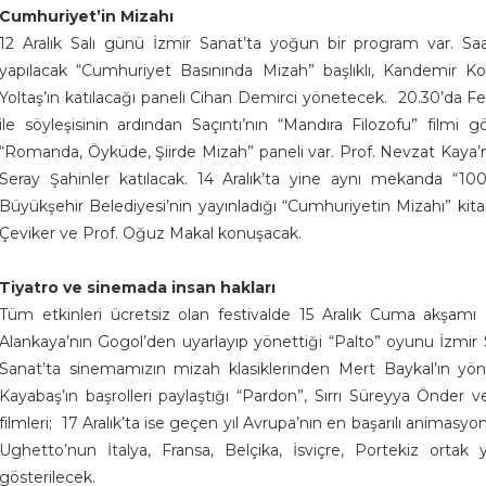
Cumhuriyet’in Mizahı
12 Aralık Salı günü İzmir Sanat’ta yoğun bir program var. Saat
yapılacak “Cumhuriyet Basınında Mizah” başlıklı, Kandemir 
Yoltaş’ın katılacağı paneli Cihan Demirci yönetecek. 20.30’da Fes
ile söyleşisinin ardından Saçıntı’nın “Mandıra Filozofu” filmi 
“Romanda, Öyküde, Şiirde Mizah” paneli var. Prof. Nevzat Kaya
Seray Şahinler katılacak. 14 Aralık’ta yine aynı mekanda “100
Büyükşehir Belediyesi’nin yayınladığı “Cumhuriyetin Mizahı” kita
Çeviker ve Prof. Oğuz Makal konuşacak.
Tiyatro ve sinemada insan hakları
Tüm etkinleri ücretsiz olan festivalde 15 Aralık Cuma akşamı 
Alankaya’nın Gogol’den uyarlayıp yönettiği “Palto” oyunu İzmir 
Sanat’ta sinemamızın mizah klasiklerinden Mert Baykal’ın yö
Kayabaş’ın başrolleri paylaştığı “Pardon”, Sırrı Süreyya Önder
filmleri; 17 Aralık’ta ise geçen yıl Avrupa’nın en başarılı animasyon
Ughetto’nun İtalya, Fransa, Belçika, İsviçre, Portekiz ortak 
gösterilecek.