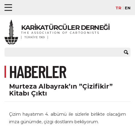
TR
EN
KARİKATÜRCÜLER DERNEĞİ
THE ASSOCIATION OF CARTOONISTS
TÜRKİYE 1969
HABERLER
Murteza Albayrak’ın ”Çizifikir”
Kitabı Çıktı
Çizim hayatımın 4. albümü ile sizlerle birlikte olacağım
imza günümde, çizgi dostlarını bekliyorum.