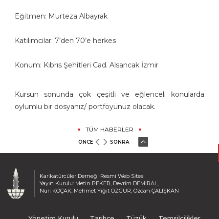
Eğitmen: Murteza Albayrak
Katılımcılar: 7’den 70’e herkes
Konum: Kıbrıs Şehitleri Cad. Alsancak İzmir
Kursun sonunda çok çeşitli ve eğlenceli konularda
oylumlu bir dosyanız/ portföyünüz olacak.
TÜM HABERLER
ÖNCE
SONRA
Karikatürcüler Derneği Resmi Web Sitesi
Yayın Kurulu: Metin PEKER, Devrim DEMİRAL,
Nuri KOÇAK, Mehmet Yiğit ÖZGÜR, Özcan ÇALIŞKAN
Yönetim Kurulu
Tarihçe
Tüzük
Temsilcilikler