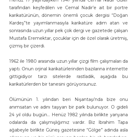
Henüz 17 yaşındayken 1947 yılında Cemal Nadir Güler
tarafından keşfedilen ve Cemal Nadir’e ait bir portre
karikatürünün, dönemin önemli çocuk dergisi “Doğan
Kardeş”te yayımlanmasıyla karikatüre adım atan ve
sonrasında uzun yıllar pek çok dergi ve gazetede çalışan
Mustafa Eremektar, çocuklar için de özel olarak üretmiş,
çizmiş bir çizerdi.
1962 ile 1980 arasında uzun yıllar çizgi film çalışmaları da
yaptı. Onun orjinal karikatürlerinden bazılarına internette
gittigidiyor tarzı sitelerde rastladık, aşağıda bu
karikatürlerden bir tanesini görüyorsunuz.
Ölümünün 1. yılından beri Nişantaşı’nda bize onu
anımsatan ve adını taşıyan bir park bulunuyor. O gideli
24 yıl oldu bugün… Henüz 1982 yılında birlikte yanyana
odalarda da çalışmışlığımız vardır. Biz İbrahim Tapa
ağabeyle birlikte Güneş gazetesine “Gölge” adında asla