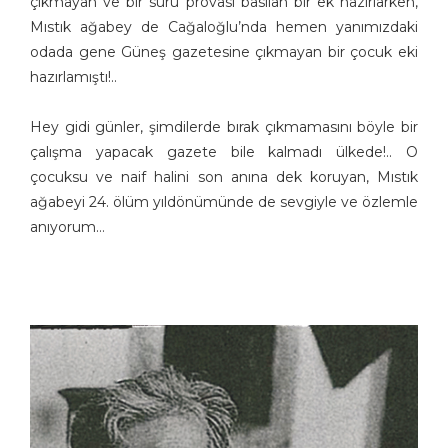
çıkmayan ve bir sürü provası basılan bir ek hazırlarken,
Mıstık ağabey de Cağaloğlu’nda hemen yanımızdaki
odada gene Güneş gazetesine çıkmayan bir çocuk eki
hazırlamıştı!..
Hey gidi günler, şimdilerde bırak çıkmamasını böyle bir
çalışma yapacak gazete bile kalmadı ülkede!.. O
çocuksu ve naif halini son anına dek koruyan, Mıstık
ağabeyi 24. ölüm yıldönümünde de sevgiyle ve özlemle
anıyorum…