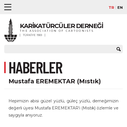
TR
EN
KARİKATÜRCÜLER DERNEĞİ
THE ASSOCIATION OF CARTOONISTS
TÜRKİYE 1969
HABERLER
Mustafa EREMEKTAR (Mıstık)
Hepimizin abisi güzel yüzlü, güleç yüzlü, derneğimizin
değerli üyesi Mustafa EREMEKTAR’ı (Mıstık) özlemle ve
saygıyla anıyoruz.