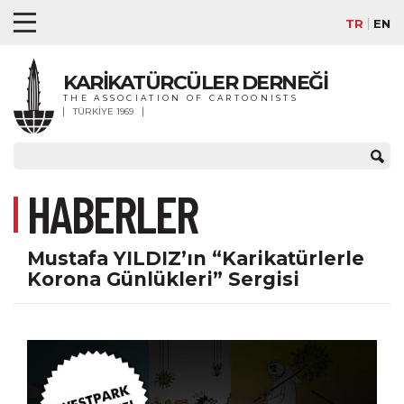
TR
EN
KARİKATÜRCÜLER DERNEĞİ
THE ASSOCIATION OF CARTOONISTS
TÜRKİYE 1969
HABERLER
Mustafa YILDIZ’ın “Karikatürlerle
Korona Günlükleri” Sergisi