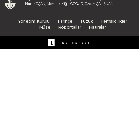
Nuri KOÇAK, Mehmet Yiğit ÖZGÜR, Özcan ÇALIŞKAN
Yönetim Kurulu
Tarihçe
Tüzük
Temsilcilikler
Müze
Röportajlar
Hatıralar