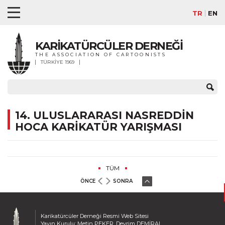
TR
EN
KARİKATÜRCÜLER DERNEĞİ
THE ASSOCIATION OF CARTOONISTS
TÜRKİYE 1969
14. ULUSLARARASI NASREDDİN
HOCA KARİKATÜR YARIŞMASI
TÜM
ÖNCE
SONRA
Karikatürcüler Derneği Resmi Web Sitesi
Yayın Kurulu: Metin PEKER, Devrim DEMİRAL,