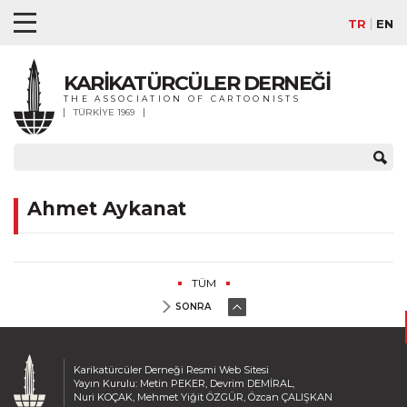
TR
EN
KARİKATÜRCÜLER DERNEĞİ
THE ASSOCIATION OF CARTOONISTS
TÜRKİYE 1969
Ahmet Aykanat
TÜM
SONRA
Karikatürcüler Derneği Resmi Web Sitesi
Yayın Kurulu: Metin PEKER, Devrim DEMİRAL,
Nuri KOÇAK, Mehmet Yiğit ÖZGÜR, Özcan ÇALIŞKAN