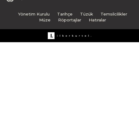
Yönetim Kurulu
Tarihçe
Tüzük
Temsilcilikler
Müze
Röportajlar
Hatıralar