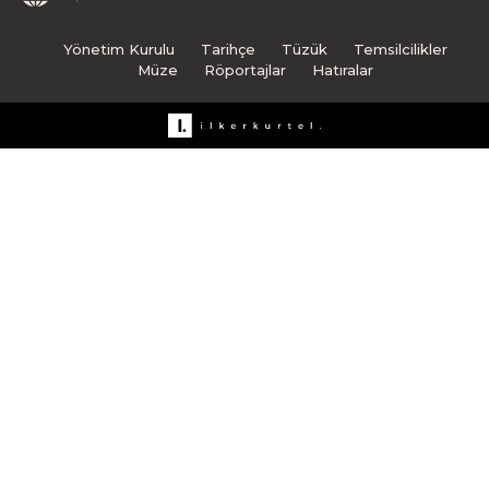
Yönetim Kurulu
Tarihçe
Tüzük
Temsilcilikler
Müze
Röportajlar
Hatıralar