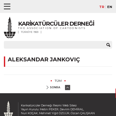
TR
EN
KARİKATÜRCÜLER DERNEĞİ
THE ASSOCIATION OF CARTOONISTS
TÜRKİYE 1969
ALEKSANDAR JANKOVIÇ
TÜM
SONRA
Karikatürcüler Derneği Resmi Web Sitesi
Yayın Kurulu: Metin PEKER, Devrim DEMİRAL,
Nuri KOÇAK, Mehmet Yiğit ÖZGÜR, Özcan ÇALIŞKAN