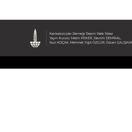
Karikatürcüler Derneği Resmi Web Sitesi
Yayın Kurulu: Metin PEKER, Devrim DEMİRAL,
Nuri KOÇAK, Mehmet Yiğit ÖZGÜR, Özcan ÇALIŞKA