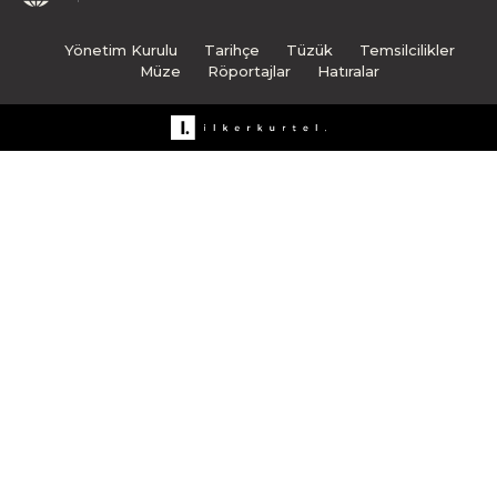
Yönetim Kurulu
Tarihçe
Tüzük
Temsilcilikler
Müze
Röportajlar
Hatıralar