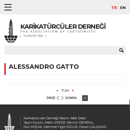
TR
EN
KARİKATÜRCÜLER DERNEĞİ
THE ASSOCIATION OF CARTOONISTS
TÜRKİYE 1969
ALESSANDRO GATTO
TÜM
ÖNCE
SONRA
Karikatürcüler Derneği Resmi Web Sitesi
Yayın Kurulu: Metin PEKER, Devrim DEMİRAL,
Nuri KOÇAK, Mehmet Yiğit ÖZGÜR, Özcan ÇALIŞKAN