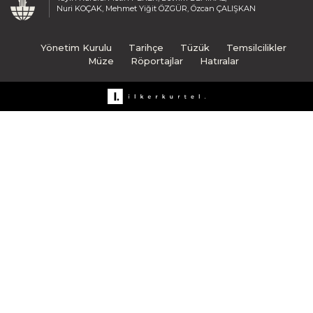
Nuri KOÇAK, Mehmet Yiğit ÖZGÜR, Özcan ÇALIŞKAN
Yönetim Kurulu
Tarihçe
Tüzük
Temsilcilikler
Müze
Röportajlar
Hatıralar