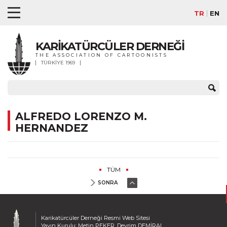
TR
EN
KARİKATÜRCÜLER DERNEĞİ
THE ASSOCIATION OF CARTOONISTS
TÜRKİYE 1969
ALFREDO LORENZO M.
HERNANDEZ
TÜM
SONRA
Karikatürcüler Derneği Resmi Web Sitesi
Yayın Kurulu: Metin PEKER, Devrim DEMİRAL,