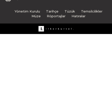
Yönetim Kurulu
Tarihçe
Tüzük
Temsilcilikler
Müze
Röportajlar
Hatıralar