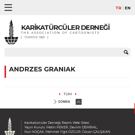
TR
EN
KARİKATÜRCÜLER DERNEĞİ
THE ASSOCIATION OF CARTOONISTS
TÜRKİYE 1969
ANDRZES GRANIAK
TÜM
SONRA
Karikatürcüler Derneği Resmi Web Sitesi
Yayın Kurulu: Metin PEKER, Devrim DEMİRAL,
Nuri KOÇAK, Mehmet Yiğit ÖZGÜR, Özcan ÇALIŞKAN