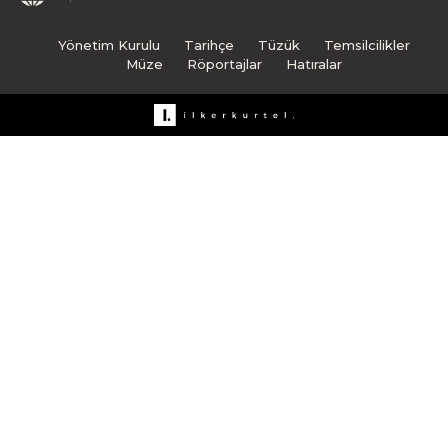
Yönetim Kurulu
Tarihçe
Tüzük
Temsilcilikler
Müze
Röportajlar
Hatıralar