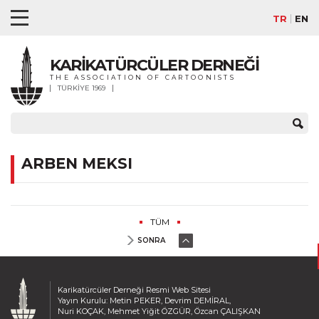
TR
EN
KARİKATÜRCÜLER DERNEĞİ
THE ASSOCIATION OF CARTOONISTS
TÜRKİYE 1969
ARBEN MEKSI
TÜM
SONRA
Karikatürcüler Derneği Resmi Web Sitesi
Yayın Kurulu: Metin PEKER, Devrim DEMİRAL,
Nuri KOÇAK, Mehmet Yiğit ÖZGÜR, Özcan ÇALIŞKAN