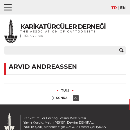
TR
EN
KARİKATÜRCÜLER DERNEĞİ
THE ASSOCIATION OF CARTOONISTS
TÜRKİYE 1969
ARVID ANDREASSEN
TÜM
SONRA
Karikatürcüler Derneği Resmi Web Sitesi
Yayın Kurulu: Metin PEKER, Devrim DEMİRAL,
Nuri KOÇAK, Mehmet Yiğit ÖZGÜR, Özcan ÇALIŞKAN