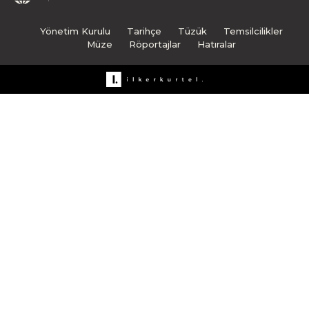
Yönetim Kurulu
Tarihçe
Tüzük
Temsilcilikler
Müze
Röportajlar
Hatıralar