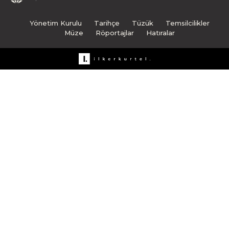
Yönetim Kurulu
Tarihçe
Tüzük
Temsilcilikler
Müze
Röportajlar
Hatıralar