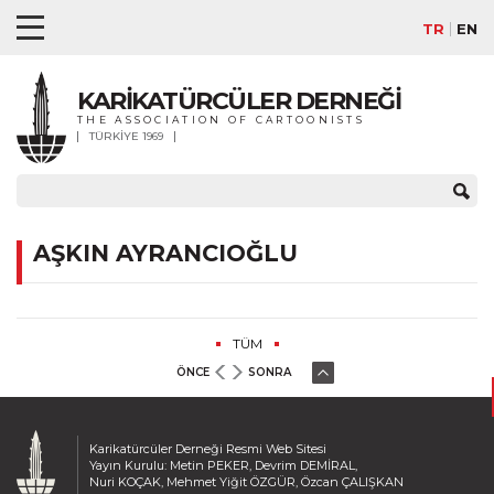
TR
EN
KARİKATÜRCÜLER DERNEĞİ
THE ASSOCIATION OF CARTOONISTS
TÜRKİYE 1969
AŞKIN AYRANCIOĞLU
TÜM
ÖNCE
SONRA
Karikatürcüler Derneği Resmi Web Sitesi
Yayın Kurulu: Metin PEKER, Devrim DEMİRAL,
Nuri KOÇAK, Mehmet Yiğit ÖZGÜR, Özcan ÇALIŞKAN