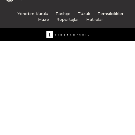
Yönetim Kurulu
Tarihçe
Tüzük
Temsilcilikler
Müze
Röportajlar
Hatıralar