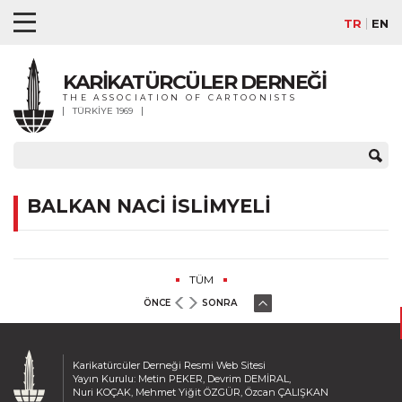
TR
EN
KARİKATÜRCÜLER DERNEĞİ
THE ASSOCIATION OF CARTOONISTS
TÜRKİYE 1969
BALKAN NACİ İSLİMYELİ
TÜM
ÖNCE
SONRA
Karikatürcüler Derneği Resmi Web Sitesi
Yayın Kurulu: Metin PEKER, Devrim DEMİRAL,
Nuri KOÇAK, Mehmet Yiğit ÖZGÜR, Özcan ÇALIŞKAN