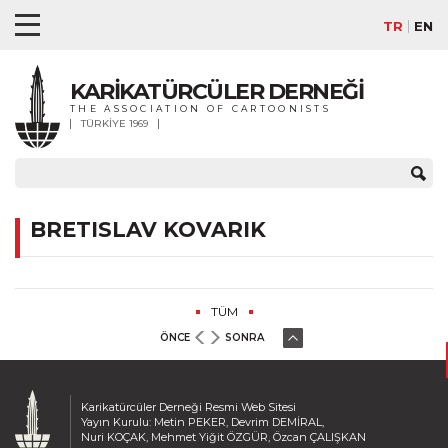
TR
EN
KARİKATÜRCÜLER DERNEĞİ
THE ASSOCIATION OF CARTOONISTS
TÜRKİYE 1969
BRETISLAV KOVARIK
TÜM
ÖNCE
SONRA
Karikatürcüler Derneği Resmi Web Sitesi
Yayın Kurulu: Metin PEKER, Devrim DEMİRAL,
Nuri KOÇAK, Mehmet Yiğit ÖZGÜR, Özcan ÇALIŞKAN