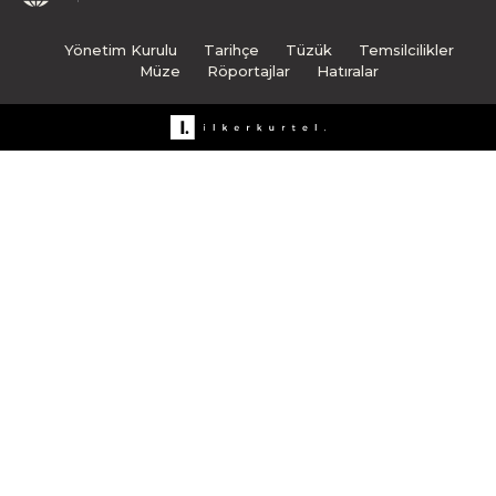
Yönetim Kurulu
Tarihçe
Tüzük
Temsilcilikler
Müze
Röportajlar
Hatıralar