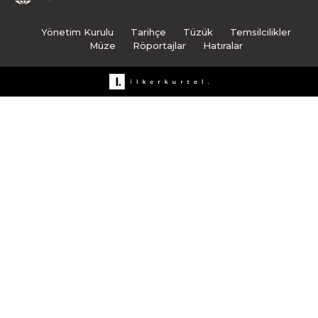
Yönetim Kurulu
Tarihçe
Tüzük
Temsilcilikler
Müze
Röportajlar
Hatıralar