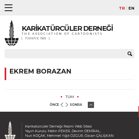
TR
EN
KARİKATÜRCÜLER DERNEĞİ
THE ASSOCIATION OF CARTOONISTS
TÜRKİYE 1969
EKREM BORAZAN
TÜM
ÖNCE
SONRA
Karikatürcüler Derneği Resmi Web Sitesi
Yayın Kurulu: Metin PEKER, Devrim DEMİRAL,
Nuri KOÇAK, Mehmet Yiğit ÖZGÜR, Özcan ÇALIŞKAN