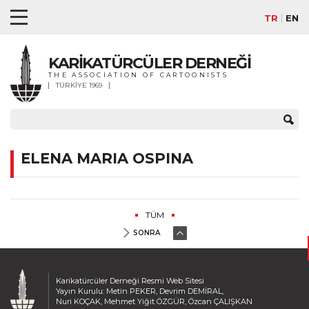
TR
EN
KARİKATÜRCÜLER DERNEĞİ
THE ASSOCIATION OF CARTOONISTS
TÜRKİYE 1969
ELENA MARIA OSPINA
TÜM
SONRA
Karikatürcüler Derneği Resmi Web Sitesi
Yayın Kurulu: Metin PEKER, Devrim DEMİRAL,
Nuri KOÇAK, Mehmet Yiğit ÖZGÜR, Özcan ÇALIŞKAN