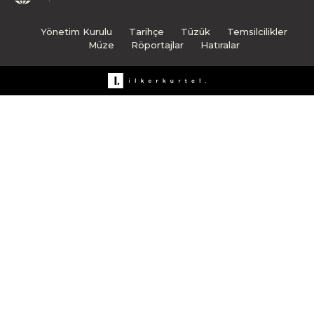
Yönetim Kurulu
Tarihçe
Tüzük
Temsilcilikler
Müze
Röportajlar
Hatıralar