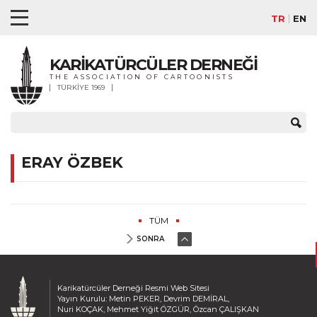
TR
EN
KARİKATÜRCÜLER DERNEĞİ
THE ASSOCIATION OF CARTOONISTS
TÜRKİYE 1969
ERAY ÖZBEK
TÜM
SONRA
Karikatürcüler Derneği Resmi Web Sitesi
Yayın Kurulu: Metin PEKER, Devrim DEMİRAL,
Nuri KOÇAK, Mehmet Yiğit ÖZGÜR, Özcan ÇALIŞKAN