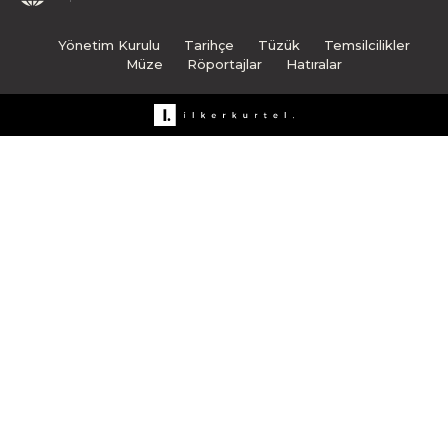
Yönetim Kurulu
Tarihçe
Tüzük
Temsilcilikler
Müze
Röportajlar
Hatıralar