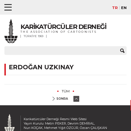
TR
EN
KARİKATÜRCÜLER DERNEĞİ
THE ASSOCIATION OF CARTOONISTS
TÜRKİYE 1969
ERDOĞAN UZKINAY
TÜM
SONRA
Karikatürcüler Derneği Resmi Web Sitesi
Yayın Kurulu: Metin PEKER, Devrim DEMİRAL,
Nuri KOÇAK, Mehmet Yiğit ÖZGÜR, Özcan ÇALIŞKAN