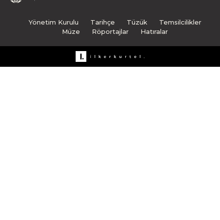
Yönetim Kurulu
Tarihçe
Tüzük
Temsilcilikler
Müze
Röportajlar
Hatıralar