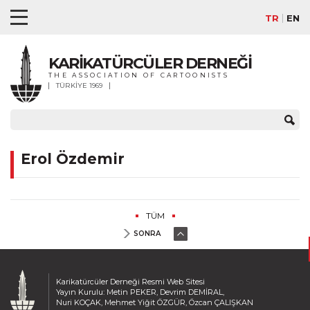
TR
EN
KARİKATÜRCÜLER DERNEĞİ
THE ASSOCIATION OF CARTOONISTS
TÜRKİYE 1969
Erol Özdemir
TÜM
SONRA
Karikatürcüler Derneği Resmi Web Sitesi
Yayın Kurulu: Metin PEKER, Devrim DEMİRAL,
Nuri KOÇAK, Mehmet Yiğit ÖZGÜR, Özcan ÇALIŞKAN