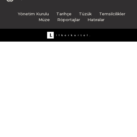
Yönetim Kurulu
Tarihçe
Tüzük
Temsilcilikler
Müze
Röportajlar
Hatıralar