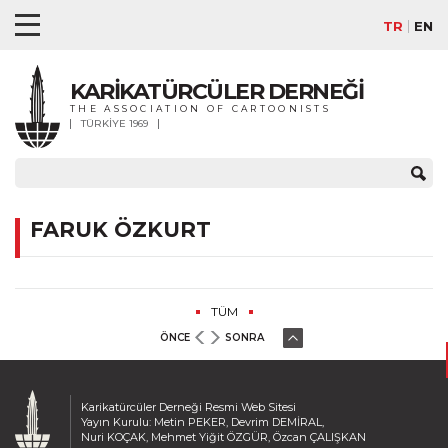
TR
EN
KARİKATÜRCÜLER DERNEĞİ
THE ASSOCIATION OF CARTOONISTS
TÜRKİYE 1969
FARUK ÖZKURT
TÜM
ÖNCE
SONRA
Karikatürcüler Derneği Resmi Web Sitesi
Yayın Kurulu: Metin PEKER, Devrim DEMİRAL,
Nuri KOÇAK, Mehmet Yiğit ÖZGÜR, Özcan ÇALIŞKAN