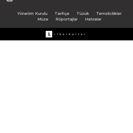
Yönetim Kurulu
Tarihçe
Tüzük
Temsilcilikler
Müze
Röportajlar
Hatıralar