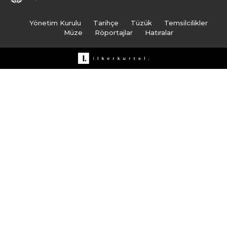
Yönetim Kurulu
Tarihçe
Tüzük
Temsilcilikler
Müze
Röportajlar
Hatıralar