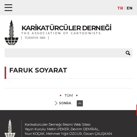
TR
EN
KARİKATÜRCÜLER DERNEĞİ
THE ASSOCIATION OF CARTOONISTS
TÜRKİYE 1969
FARUK SOYARAT
TÜM
SONRA
Karikatürcüler Derneği Resmi Web Sitesi
Yayın Kurulu: Metin PEKER, Devrim DEMİRAL,
Nuri KOÇAK, Mehmet Yiğit ÖZGÜR, Özcan ÇALIŞKAN