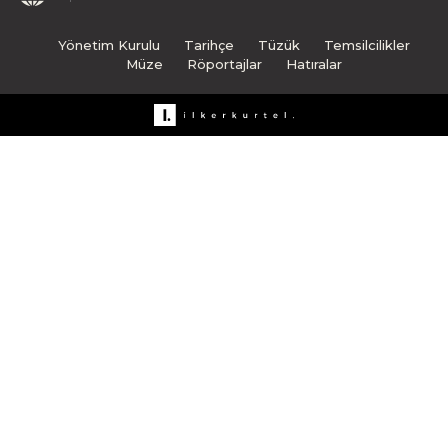
Yönetim Kurulu
Tarihçe
Tüzük
Temsilcilikler
Müze
Röportajlar
Hatıralar