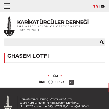
TR
EN
KARİKATÜRCÜLER DERNEĞİ
THE ASSOCIATION OF CARTOONISTS
TÜRKİYE 1969
GHASEM LOTFI
TÜM
ÖNCE
SONRA
Karikatürcüler Derneği Resmi Web Sitesi
Yayın Kurulu: Metin PEKER, Devrim DEMİRAL,
Nuri KOÇAK, Mehmet Yiğit ÖZGÜR, Özcan ÇALIŞKAN