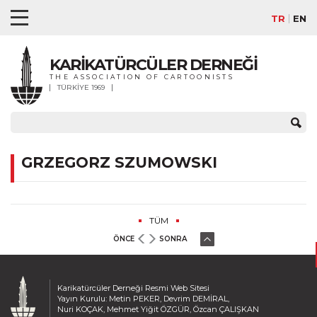
TR
EN
KARİKATÜRCÜLER DERNEĞİ
THE ASSOCIATION OF CARTOONISTS
TÜRKİYE 1969
GRZEGORZ SZUMOWSKI
TÜM
ÖNCE
SONRA
Karikatürcüler Derneği Resmi Web Sitesi
Yayın Kurulu: Metin PEKER, Devrim DEMİRAL,
Nuri KOÇAK, Mehmet Yiğit ÖZGÜR, Özcan ÇALIŞKAN