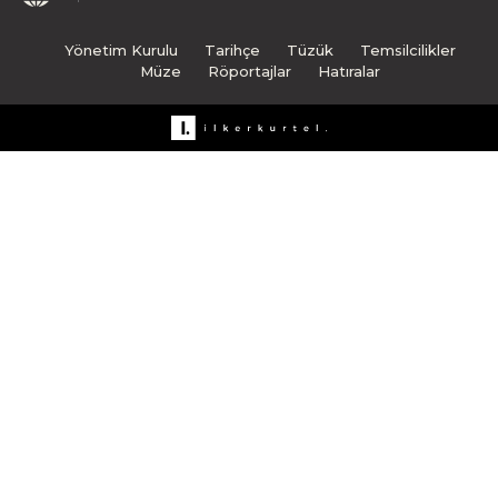
Yönetim Kurulu
Tarihçe
Tüzük
Temsilcilikler
Müze
Röportajlar
Hatıralar