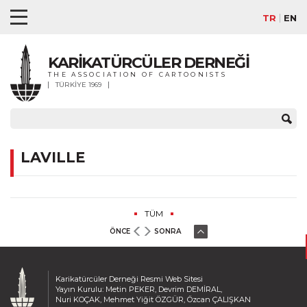
TR
EN
KARİKATÜRCÜLER DERNEĞİ
THE ASSOCIATION OF CARTOONISTS
TÜRKİYE 1969
LAVILLE
TÜM
ÖNCE
SONRA
Karikatürcüler Derneği Resmi Web Sitesi
Yayın Kurulu: Metin PEKER, Devrim DEMİRAL,
Nuri KOÇAK, Mehmet Yiğit ÖZGÜR, Özcan ÇALIŞKAN