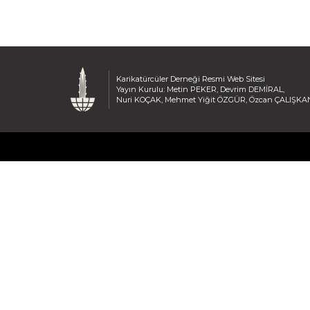
Karikatürcüler Derneği Resmi Web Sitesi
Yayın Kurulu: Metin PEKER, Devrim DEMİRAL,
Nuri KOÇAK, Mehmet Yiğit ÖZGÜR, Özcan ÇALIŞKA