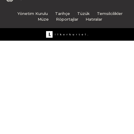
Yönetim Kurulu
Tarihçe
Tüzük
Temsilcilikler
Müze
Röportajlar
Hatıralar