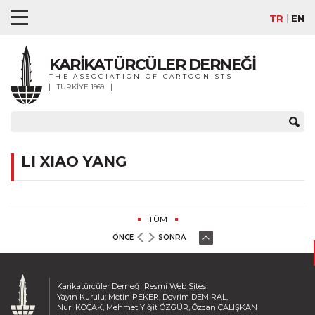
TR
EN
KARİKATÜRCÜLER DERNEĞİ
THE ASSOCIATION OF CARTOONISTS
TÜRKİYE 1969
LI XIAO YANG
TÜM
ÖNCE
SONRA
Karikatürcüler Derneği Resmi Web Sitesi
Yayın Kurulu: Metin PEKER, Devrim DEMİRAL,
Nuri KOÇAK, Mehmet Yiğit ÖZGÜR, Özcan ÇALIŞKAN