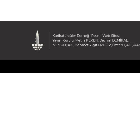
Karikatürcüler Derneği Resmi Web Sitesi
Yayın Kurulu: Metin PEKER, Devrim DEMİRAL,
Nuri KOÇAK, Mehmet Yiğit ÖZGÜR, Özcan ÇALIŞKA