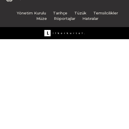
Yönetim Kurulu
Tarihçe
Tüzük
Temsilcilikler
Müze
Röportajlar
Hatıralar