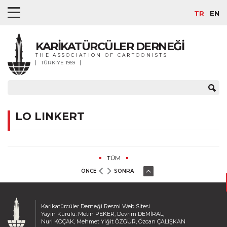
TR
EN
KARİKATÜRCÜLER DERNEĞİ
THE ASSOCIATION OF CARTOONISTS
TÜRKİYE 1969
LO LINKERT
TÜM
ÖNCE
SONRA
Karikatürcüler Derneği Resmi Web Sitesi
Yayın Kurulu: Metin PEKER, Devrim DEMİRAL,
Nuri KOÇAK, Mehmet Yiğit ÖZGÜR, Özcan ÇALIŞKAN